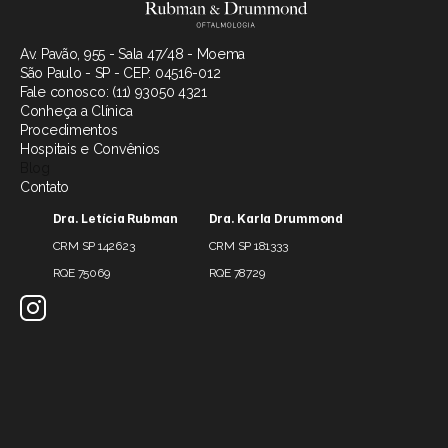
Av. Pavão, 955 - Sala 47/48 - Moema
São Paulo - SP - CEP: 04516-012
Fale conosco: (11) 93050 4321
Conheça a Clínica
Procedimentos
Hospitais e Convênios
Blog
Contato
Dra. Letícia Rubman
Dra. Karla Drummond
CRM SP 142623
CRM SP 181333
RQE 75069
RQE 78729 