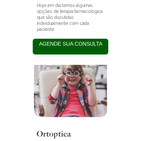
Hoje em dia temos algumas 
opções de terapia farmacológica 
que são discutidas 
individualmente com cada 
paciente.
AGENDE SUA CONSULTA
Exames Oftalmológicos 
Realizados no Consultório
Exames oftalmológicos
Tonometria
Mapeamento de retina
Gonioscopia
Teste de visão de cores
Ortoptica
Teste de Schimer