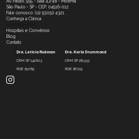
Av. Pavão, 955 - Sala 47/48 - Moema
São Paulo - SP - CEP: 04516-012
Fale conosco: (11) 93050 4321
Conheça a Clínica
Procedimentos
Hospitais e Convênios
Blog
Contato
Dra. Letícia Rubman
Dra. Karla Drummond
CRM SP 142623
CRM SP 181333
RQE 75069
RQE 78729 