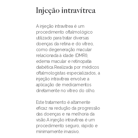
Injeção intravítrea
A injeção intravítrea é um 
procedimento oftalmológico 
utilizado para tratar diversas 
doenças da retina e do vítreo, 
como degeneração macular 
relacionada à idade (DMRI), 
edema macular e retinopatia 
diabética.Realizada por médicos 
oftalmologistas especializados, a 
injeção intravítrea envolve a 
aplicação de medicamentos 
diretamente no vítreo do olho.
Este tratamento é altamente 
eficaz na redução da progressão 
das doenças e na melhoria da 
visão.A injeção intravítrea é um 
procedimento seguro, rápido e 
minimamente invasivo.