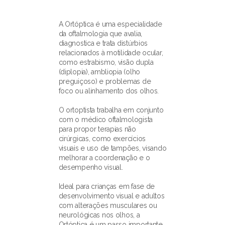
Teste de Lente de contato
Retinografia e imagem do 
segmento anterior
A Ortóptica é uma especialidade 
Biomicroscopia
da oftalmologia que avalia, 
Paquimetria
diagnostica e trata distúrbios 
Ceratoscopia
relacionados à motilidade ocular, 
Tomografia de coerência óptica de 
como estrabismo, visão dupla 
segmento anterior
(diplopia), ambliopia (olho 
Tomografia de coerência óptica de 
preguiçoso) e problemas de 
segmento posterior
foco ou alinhamento dos olhos.
Testes de adaptação às lentes de 
contato
O ortoptista trabalha em conjunto 
com o médico oftalmologista 
para propor terapias não 
AGENDE SUA CONSULTA
cirúrgicas, como exercícios 
visuais e uso de tampões, visando 
melhorar a coordenação e o 
desempenho visual.
Ideal para crianças em fase de 
desenvolvimento visual e adultos 
com alterações musculares ou 
neurológicas nos olhos, a 
Ortóptica é um passo importante 