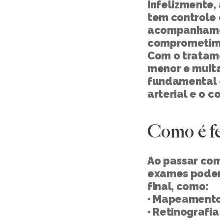
Infelizmente, 
tem controle
acompanhament
comprometime
Com o tratame
menor e muitas
fundamental c
arterial e o c
Como é fe
Ao passar com
exames poderã
final, como:
• Mapeamento 
• Retinografia