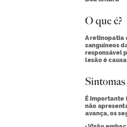
O que é?
A retinopatia 
sanguíneos da 
responsável p
lesão é causa
Sintomas
É importante f
não apresenta
avança, os se
• Visão emba