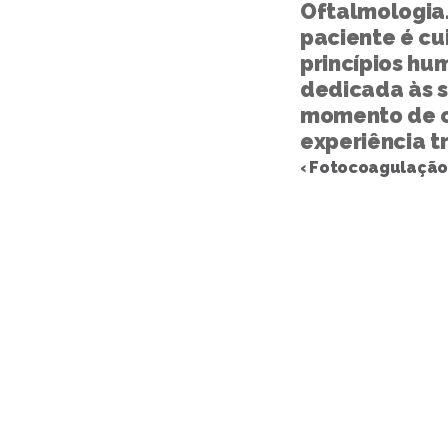
Oftalmologia. 
paciente é cu
princípios hum
dedicada às su
momento de c
experiência t
‹ Fotocoagulação 