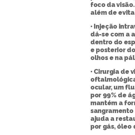
foco da visão
além de evita
• Injeção int
dá-se com a 
dentro do esp
e posterior do
olhos e na pá
• Cirurgia de v
oftalmológica,
ocular, um fl
por 99% de ág
mantém a forma
sangramento c
ajuda a restau
por gás, óleo 