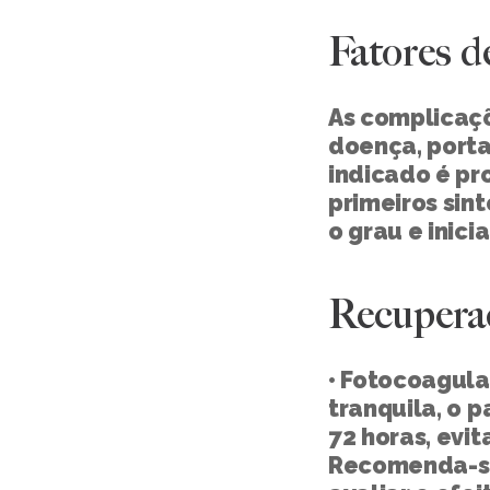
Fatores d
As complicaç
doença, porta
indicado é pr
primeiros sin
o grau e inici
Recupera
• Fotocoagula
tranquila, o p
72 horas, evit
Recomenda-se 