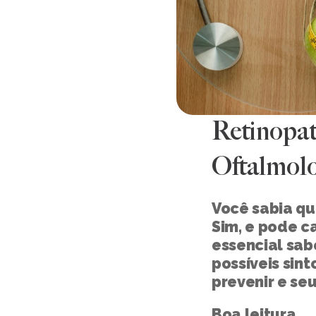
Retinopat
Oftalmol
Você sabia qu
Sim, e pode ca
essencial sab
possíveis sint
prevenir e se
Boa leitura