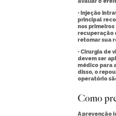
avaliar o efei
• Injeção intr
principal reco
nos primeiros
recuperação é
retomar sua r
• Cirurgia de v
devem ser apl
médico para a
disso, o repo
operatório sã
Como pre
A prevenção i