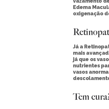
vazamento de 
Edema Macular
oxigenação do
Retinopati
Já a Retinopat
mais avançada
já que os vaso
nutrientes pa
vasos anorma
descolamento
Tem cura