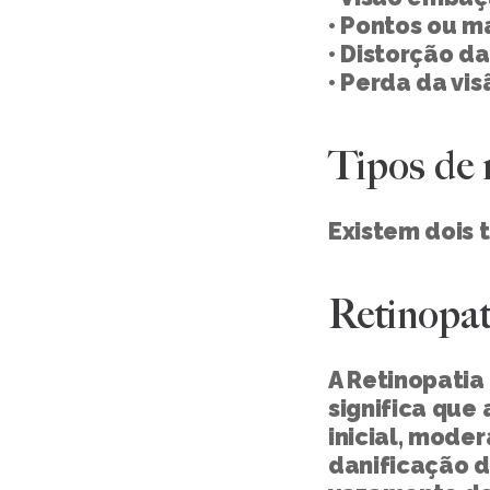
• Pontos ou m
• Distorção d
• Perda da vis
Tipos de 
Existem dois t
Retinopati
A Retinopatia 
significa que
inicial, mode
danificação d